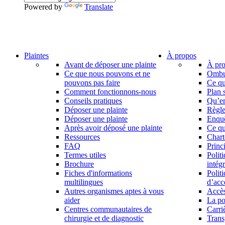
Powered by
Translate
Plaintes
À propos
Avant de déposer une plainte
À pro
Ce que nous pouvons et ne
Ombud
pouvons pas faire
Ce qu
Comment fonctionnons-nous
Plan 
Conseils pratiques
Qu’en
Déposer une plainte
Règle
Déposer une plainte
Enqu
Après avoir déposé une plainte
Ce qu
Ressources
Chart
FAQ
Princ
Termes utiles
Polit
Brochure
intég
Fiches d'informations
Polit
multilingues
d’acce
Autres organismes aptes à vous
Accès
aider
La po
Centres communautaires de
Carri
chirurgie et de diagnostic
Trans