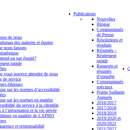
Publications
Nouvelles
Blogue
Communiqués
de Presse
pos de nous
Résolutions et
sman des patients et équipe
résultats
e nous faisons
Résumés –
stratégique
Règlement
tend-on par équité?
rapide
ment rapide
Rapports et
êtes
O
résumés
e vous pouvez attendre de nous
d’enquête
e de service
Communiqués
ipes éthiques
spéciaux
ique sur les normes d’accessibilité
Points Saillants
rées
Annuels
ique sur les normes en matière
2016/2017
ssibilité du service à la clientèle
2017/2018
 à l’information et la vie privée
2018/2019
litique en matière de LAPHO
2019/2020 et
ères
2020/2021
parence et responsabilité
2021/2022